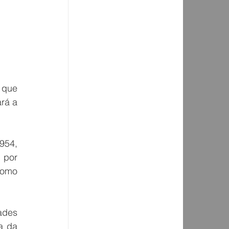
 que 
rá a 
954, 
por 
omo 
ades 
precisam ser levadas em consideração, afinal estamos falando em promover a venda da 