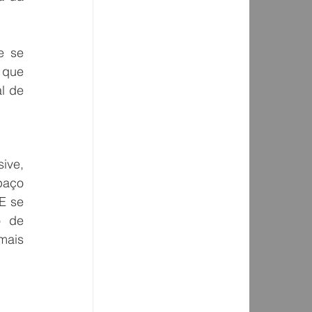
 se 
 que 
l de 
ive, 
aço 
E se 
 de 
ais 