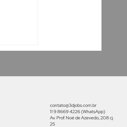
municação:
ra cada tipo
contato@3djobs.com.br
11 9 8669 4226 (WhatsApp)
Av. Prof. Noé de Azevedo, 208 cj.
25