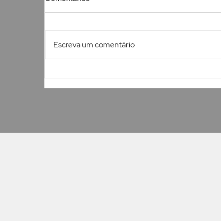
Escreva um comentário
O papel das redes sociais na
decisão de compra de
imóveis
v
HOME
SOBRE
CONTATO