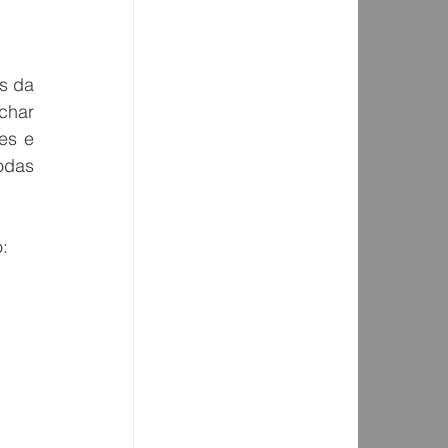
 
s da 
har 
s e 
odas 
: