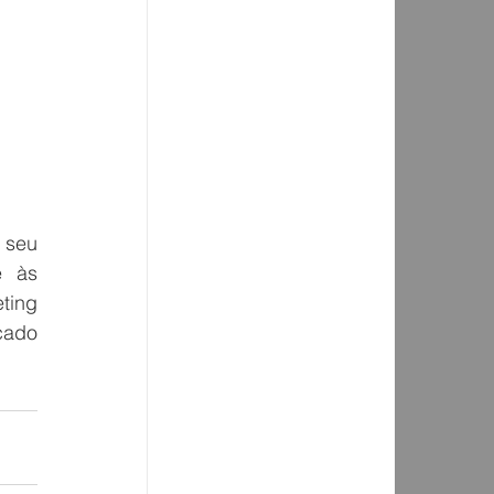
seu 
 às 
ing 
cado 