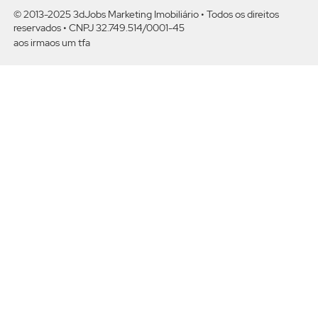
© 2013-2025 3dJobs Marketing Imobiliário •
Todos os direitos
reservado
s • CNPJ 32.749.514/0001-45
aos irmaos um tfa