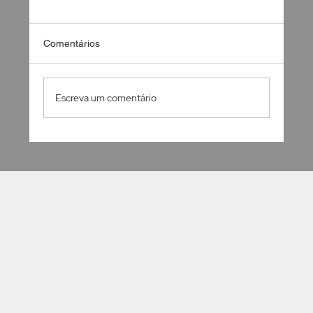
Comentários
Escreva um comentário
Desafios de comunicação: como adequar
para cada tipo de público?
HOME
SOBRE
CONTATO
POLÍTICA DE PRIVACIDADE