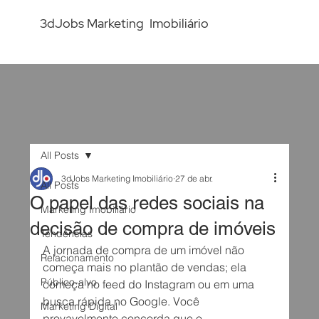
3dJobs Marketing Imobiliário
All Posts
3dJobs Marketing Imobiliário
27 de abr.
All Posts
O papel das redes sociais na
Marketing Imobiliário
decisão de compra de imóveis
Tendências
A jornada de compra de um imóvel não 
Relacionamento
começa mais no plantão de vendas; ela 
Público-alvo
começa no feed do Instagram ou em uma 
busca rápida no Google. Você 
Marketing Digital
provavelmente concorda que o 