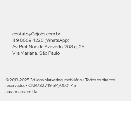
contato@3djobs.com.br
11 9 8669 4226 (WhatsApp)
Av. Prof. Noé de Azevedo, 208 cj. 25
Vila Mariana, São Paulo
© 2013-2025 3dJobs Marketing Imobiliário •
Todos os direitos
reservado
s • CNPJ 32.749.514/0001-45
aos irmaos um tfa