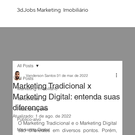
3dJobs Marketing Imobiliário
All Posts
Vanderson Santos
31 de mar. de 2022
All Posts
Marketing Tradicional x
Marketing Imobiliário
Marketing Digital: entenda suas
Tendências
diferenças
Relacionamento
Atualizado:
1 de ago. de 2022
Público-alvo
O Marketing Tradicional e o Marketing Digital 
Marketing Digital
são diferentes em diversos pontos. Porém, 